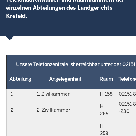
einzelnen Abteilungen des Landgerichts
Krefeld.
Unsere Telefonzentrale ist erreichbar unter der 02151
Abteilung
Angelegenheit
Raum
Telefon
1
1. Zivilkammer
H 158
02151 
02151 
H
2
2. Zivilkammer
-230
265
H
258,