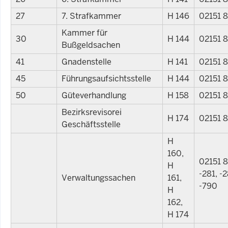
27
7. Strafkammer
H 146
02151 
Kammer für
30
H 144
02151 
Bußgeldsachen
41
Gnadenstelle
H 141
02151 
45
Führungsaufsichtsstelle
H 144
02151 
50
Güteverhandlung
H 158
02151 
Bezirksrevisorei
H 174
02151 
Geschäftsstelle
H
160,
02151 8
H
-281, -
Verwaltungssachen
161,
-790
H
162,
H 174