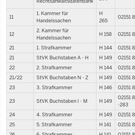
Rechtsanwaltsdatenbank
1. Kammer für
H
11
02151 
Handelssachen
265
2. Kammer für
12
H 158
02151 
Handelssachen
21
1. Strafkammer
H 144
02151 
21
StVK Buchstaben A - H
H 149
02151 
22
2. Strafkammer
H 144
02151 
21/22
StVK Buchstaben N - Z
H 149
02151 
23
3. Strafkammer
H 146
02151 
02151 
23
StVK Buchstaben I - M
H 149
-283
24
4. Strafkammer
H 149
02151 
25
5. Strafkammer
H 141
02151 
26
6. Strafkammer
H 141
02151 