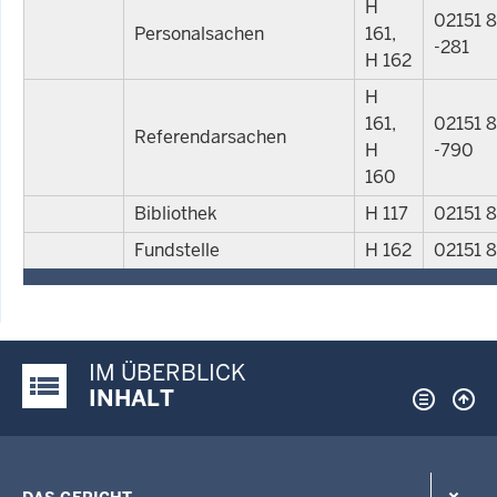
H
02151 
Personalsachen
161,
-281
H 162
H
161,
02151 
Referendarsachen
H
-790
160
Bibliothek
H 117
02151 
Fundstelle
H 162
02151 
IM ÜBERBLICK
Justiz-Portal im Überblick:
INHALT