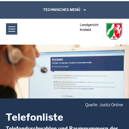
Direkt zum Inhalt
Landgericht Krefeld: Telefonliste
TECHNISCHES MENÜ
Leichte Sprache, Gebärdensprachenvideo
und Kontaktformular
Quelle: Justiz Online
Telefonliste
Telefondurchwahlen und Raumnummern der