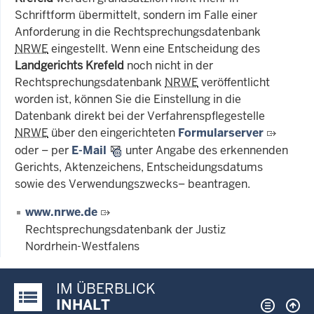
Schriftform übermittelt, sondern im Falle einer
Anforderung in die Rechtsprechungsdatenbank
NRWE
eingestellt. Wenn eine Entscheidung des
Landgerichts Krefeld
noch nicht in der
Rechtsprechungsdatenbank
NRWE
veröffentlicht
worden ist, können Sie die Einstellung in die
Datenbank direkt bei der Verfahrenspflegestelle
NRWE
über den eingerichteten
Formularserver
oder – per
E-Mail
unter Angabe des erkennenden
Gerichts, Aktenzeichens, Entscheidungsdatums
sowie des Verwendungszwecks– beantragen.
www.nrwe.de
Rechtsprechungsdatenbank der Justiz
Nordrhein-Westfalens
IM ÜBERBLICK
Justiz-Portal im Überblick:
INHALT