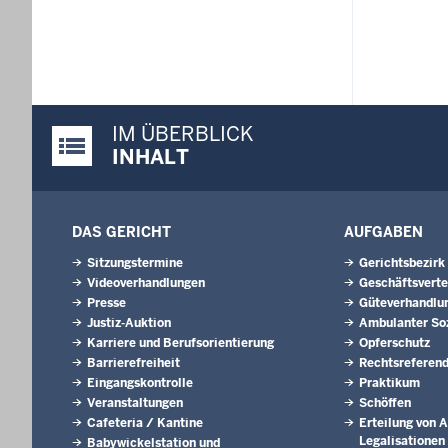
IM ÜBERBLICK
Justiz-Portal im Überblick:
INHALT
DAS GERICHT
AUFGABEN
Sitzungstermine
Gerichtsbezirk
Videoverhandlungen
Geschäftsverte
Presse
Güteverhandlu
Justiz-Auktion
Ambulanter Soz
Karriere und Berufsorientierung
Opferschutz
Barrierefreiheit
Rechtsreferend
Eingangskontrolle
Praktikum
Veranstaltungen
Schöffen
Cafeteria / Kantine
Erteilung von A
Legalisationen
Babywickelstation und