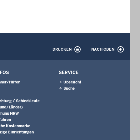
DRUCKEN
NACH OBEN
NFOS
SERVICE
ner/Hilfen
Übersicht
Suche
ichtung / Schiedsleute
Bund/Länder)
chung NRW
fahren
che Kostenmarke
ige Einrichtungen