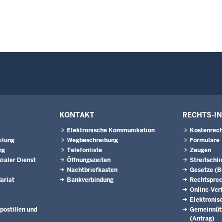
KONTAKT
RECHTS-I
Elektronische Kommunikation
Kostenrech
ilung
Wegbeschreibung
Formulare
ng
Telefonliste
Zeugen
ialer Dienst
Öffnungszeiten
Streitschl
Nachtbriefkasten
Gesetze (
ariat
Bankverbindung
Rechtspre
Online-Ver
Elektronis
postillen und
Gemeinnütz
(Antrag)