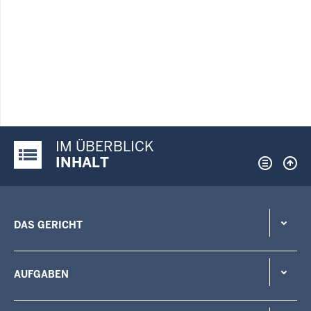
IM ÜBERBLICK
Justiz-Portal im Überblick:
INHALT
DAS GERICHT
AUFGABEN